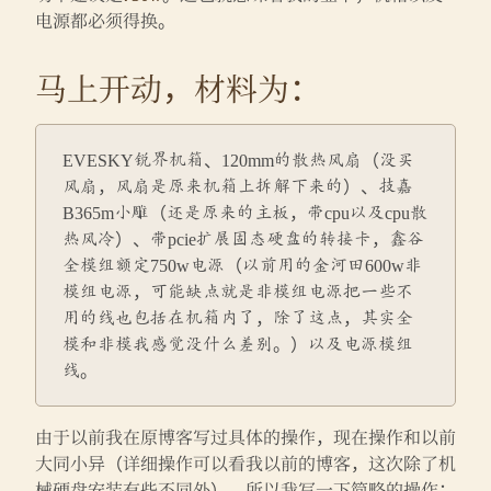
电源都必须得换。
马上开动，材料为：
EVESKY锐界机箱、120mm的散热风扇（没买
风扇，风扇是原来机箱上拆解下来的）、技嘉
B365m小雕（还是原来的主板，带cpu以及cpu散
热风冷）、带pcie扩展固态硬盘的转接卡，鑫谷
全模组额定750w电源（以前用的金河田600w非
模组电源，可能缺点就是非模组电源把一些不
用的线也包括在机箱内了，除了这点，其实全
模和非模我感觉没什么差别。）以及电源模组
线。
由于以前我在原博客写过具体的操作，现在操作和以前
大同小异（详细操作可以看我以前的博客，这次除了机
械硬盘安装有些不同外），所以我写一下简略的操作：