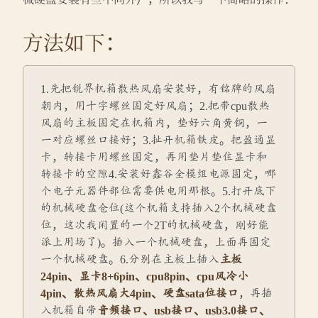
方法如下：
1.先把锐界机箱散热风扇安装好，有铭牌的风扇
朝内，用十字螺丝固定好风扇；2.把带cpu散热
风扇的主板固定在机箱内，垫好六角黄铜，一
一对应螺丝口接好；3.扯开机箱铁皮。把盈通显
卡，转接卡用螺丝固定，再用垫片垫住显卡和
转接卡的空隙4.安装好鑫谷全模组电源固定，哪
个电子元器件部位需要供电用那根。5.打开底下
的机械硬盘仓位(这个机箱支持插入2个机械硬盘
位，这次我闲置的一个2T的机械硬盘，刚好能
派上用场了)。插入一个机械硬盘，上面再固定
一个机械硬盘。6.分别在主板上插入
主板
24pin、显卡8+6pin、cpu8pin、cpu风冷小
4pin、散热风扇大4pin、硬盘sata位接口
，再插
入机箱自带
音频接口、usb接口、usb3.0接口、