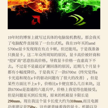
19年时的博客上就写过具体的电脑装机教程，那会我买
了电脑配件直接装了一台台式机。我在19年买的amd
5700xt显卡发现现在有点卡顿，但还能用。于是我准备
只换显卡，这二年众所周知的原因，显卡高价被奸商和
“挖矿商”恶意抬高价格，导致显卡价格一直虚高下不
去。不过是不是最近矿潮回落的原因，近期几个月显卡
都有小幅度降价。于是我买了一款6700xt（终究觉得a
卡光追和现在a卡的驱动问题有了很大的改善），但是
某些方面比不上n卡，价格比n卡便宜那么几百来块。这
款6700xt是盈通的六道兵甲，价格上我觉得也能接受。
但是问题是买到后发现，原来的机箱显卡限长是
290mm
，现在我这个显卡长度大约为
310mm
,而且电源
功率建议是
750w
。这也就意味着我的显卡，机箱以及